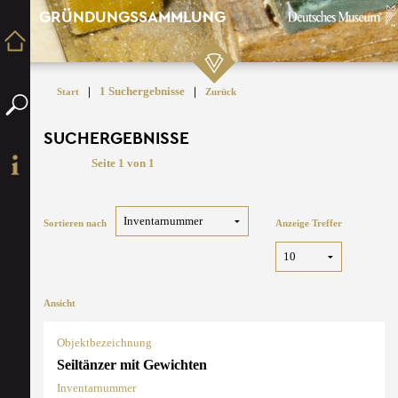
GRÜNDUNGSSAMMLUNG
|
1 Suchergebnisse
|
Start
Zurück
SUCHERGEBNISSE
Seite 1 von 1
Sortieren nach
Anzeige Treffer
Ansicht
Objektbezeichnung
Seiltänzer mit Gewichten
Inventarnummer