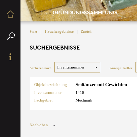
GRÜNDUNGSSAMMLUNG
|
1 Suchergebnisse
|
Start
Zurück
SUCHERGEBNISSE
Sortieren nach
Anzeige Treffer
Seiltänzer mit Gewichten
Objektbezeichnung
Inventarnummer
1410
Fachgebiet
Mechanik
Nach oben