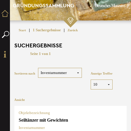
GRÜNDUNGSSAMMLUNG
|
1 Suchergebnisse
|
Start
Zurück
SUCHERGEBNISSE
Seite 1 von 1
Sortieren nach
Anzeige Treffer
Ansicht
Objektbezeichnung
Seiltänzer mit Gewichten
Inventarnummer