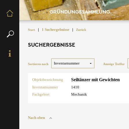
GRÜNDUNGSSAMMLUNG
|
1 Suchergebnisse
|
Start
Zurück
SUCHERGEBNISSE
Sortieren nach
Anzeige Treffer
Seiltänzer mit Gewichten
Objektbezeichnung
Inventarnummer
1410
Fachgebiet
Mechanik
Nach oben