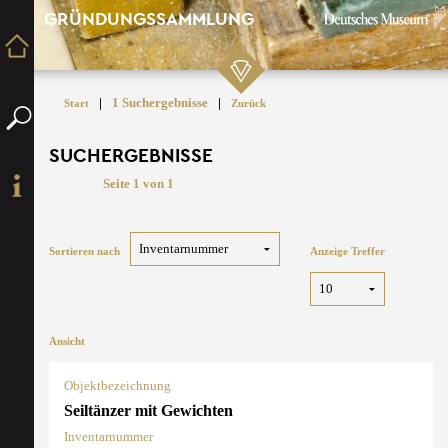
GRÜNDUNGSSAMMLUNG
|
1 Suchergebnisse
|
Start
Zurück
SUCHERGEBNISSE
Seite 1 von 1
Sortieren nach
Anzeige Treffer
Ansicht
Objektbezeichnung
Seiltänzer mit Gewichten
Inventarnummer