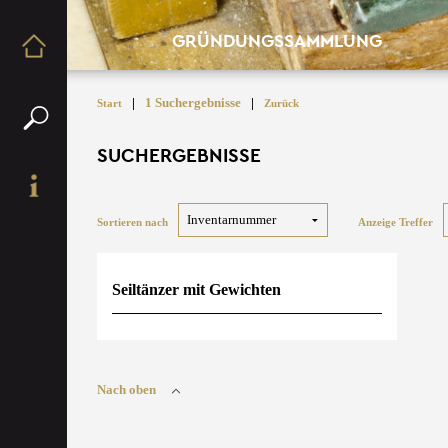
GRÜNDUNGSSAMMLUNG
|
1 Suchergebnisse
|
Start
Zurück
SUCHERGEBNISSE
Sortieren nach
Anzeige Treffer
Seiltänzer mit Gewichten
Nach oben