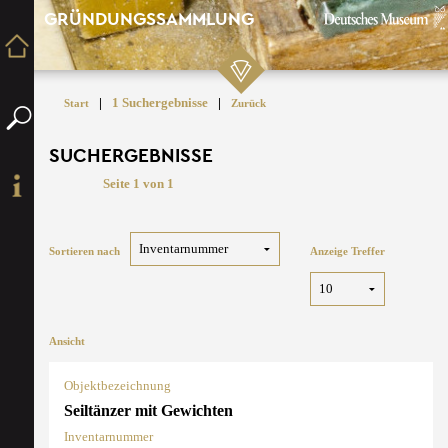
GRÜNDUNGSSAMMLUNG
|
1 Suchergebnisse
|
Start
Zurück
SUCHERGEBNISSE
Seite 1 von 1
Sortieren nach
Anzeige Treffer
Ansicht
Objektbezeichnung
Seiltänzer mit Gewichten
Inventarnummer