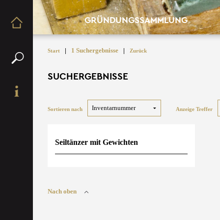
GRÜNDUNGSSAMMLUNG
|
1 Suchergebnisse
|
Start
Zurück
SUCHERGEBNISSE
Sortieren nach
Anzeige Treffer
Seiltänzer mit Gewichten
Nach oben