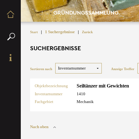
GRÜNDUNGSSAMMLUNG
|
1 Suchergebnisse
|
Start
Zurück
SUCHERGEBNISSE
Sortieren nach
Anzeige Treffer
Seiltänzer mit Gewichten
Objektbezeichnung
Inventarnummer
1410
Fachgebiet
Mechanik
Nach oben