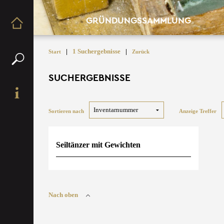
GRÜNDUNGSSAMMLUNG
|
1 Suchergebnisse
|
Start
Zurück
SUCHERGEBNISSE
Sortieren nach
Anzeige Treffer
Seiltänzer mit Gewichten
Nach oben