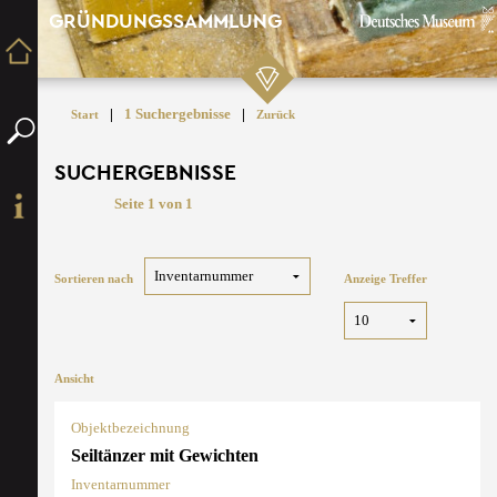
GRÜNDUNGSSAMMLUNG
|
1 Suchergebnisse
|
Start
Zurück
SUCHERGEBNISSE
Seite 1 von 1
Sortieren nach
Anzeige Treffer
Ansicht
Objektbezeichnung
Seiltänzer mit Gewichten
Inventarnummer