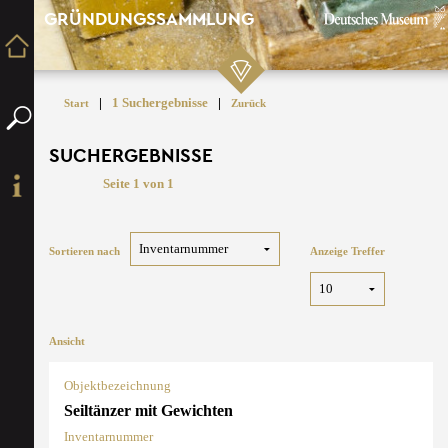
GRÜNDUNGSSAMMLUNG
|
1 Suchergebnisse
|
Start
Zurück
SUCHERGEBNISSE
Seite 1 von 1
Sortieren nach
Anzeige Treffer
Ansicht
Objektbezeichnung
Seiltänzer mit Gewichten
Inventarnummer