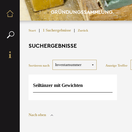
GRÜNDUNGSSAMMLUNG
|
1 Suchergebnisse
|
Start
Zurück
SUCHERGEBNISSE
Sortieren nach
Anzeige Treffer
Seiltänzer mit Gewichten
Nach oben