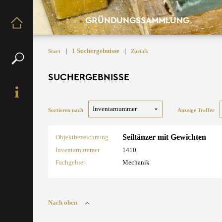
GRÜNDUNGSSAMMLUNG
|
1 Suchergebnisse
|
Start
Zurück
SUCHERGEBNISSE
Sortieren nach
Anzeige Treffer
Seiltänzer mit Gewichten
Objektbezeichnung
Inventarnummer
1410
Fachgebiet
Mechanik
Nach oben