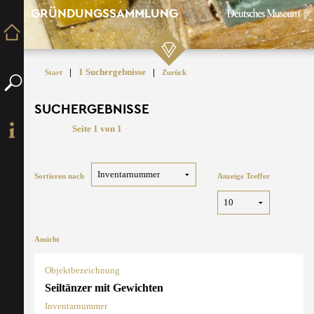
GRÜNDUNGSSAMMLUNG
|
1 Suchergebnisse
|
Start
Zurück
SUCHERGEBNISSE
Seite 1 von 1
Sortieren nach
Anzeige Treffer
Ansicht
Objektbezeichnung
Seiltänzer mit Gewichten
Inventarnummer