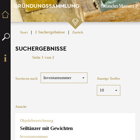
GRÜNDUNGSSAMMLUNG
|
1 Suchergebnisse
|
Start
Zurück
SUCHERGEBNISSE
Seite 1 von 1
Sortieren nach
Anzeige Treffer
Ansicht
Objektbezeichnung
Seiltänzer mit Gewichten
Inventarnummer