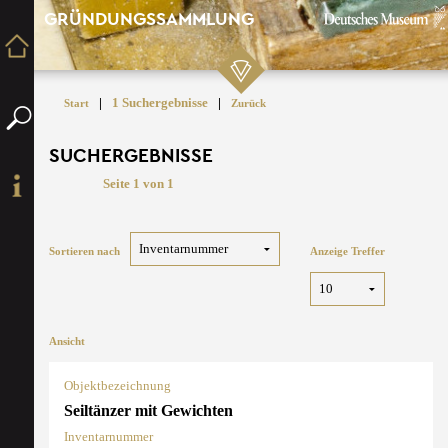
GRÜNDUNGSSAMMLUNG
|
1 Suchergebnisse
|
Start
Zurück
SUCHERGEBNISSE
Seite 1 von 1
Sortieren nach
Anzeige Treffer
Ansicht
Objektbezeichnung
Seiltänzer mit Gewichten
Inventarnummer