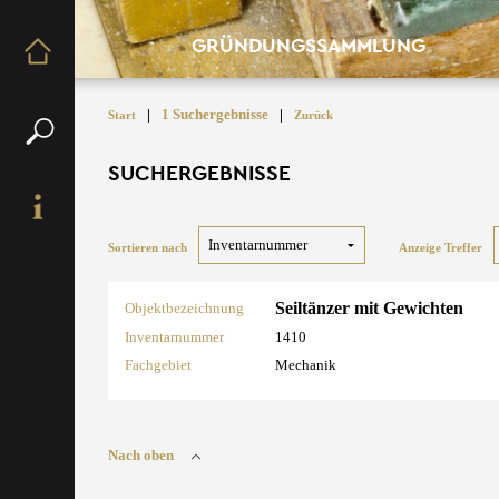
GRÜNDUNGSSAMMLUNG
|
1 Suchergebnisse
|
Start
Zurück
SUCHERGEBNISSE
Sortieren nach
Anzeige Treffer
Seiltänzer mit Gewichten
Objektbezeichnung
Inventarnummer
1410
Fachgebiet
Mechanik
Nach oben