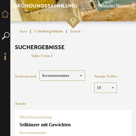
GRÜNDUNGSSAMMLUNG
|
1 Suchergebnisse
|
Start
Zurück
SUCHERGEBNISSE
Seite 1 von 1
Sortieren nach
Anzeige Treffer
Ansicht
Objektbezeichnung
Seiltänzer mit Gewichten
Inventarnummer