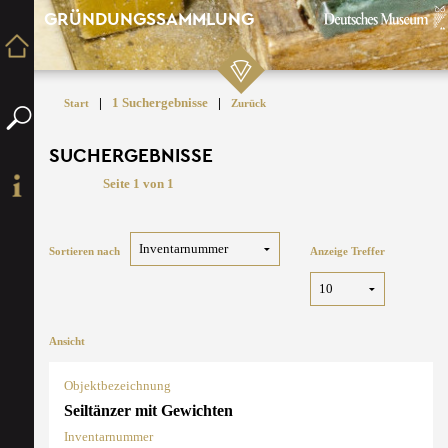
GRÜNDUNGSSAMMLUNG
|
1 Suchergebnisse
|
Start
Zurück
SUCHERGEBNISSE
Seite 1 von 1
Sortieren nach
Anzeige Treffer
Ansicht
Objektbezeichnung
Seiltänzer mit Gewichten
Inventarnummer