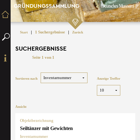
GRÜNDUNGSSAMMLUNG
|
1 Suchergebnisse
|
Start
Zurück
SUCHERGEBNISSE
Seite 1 von 1
Sortieren nach
Anzeige Treffer
Ansicht
Objektbezeichnung
Seiltänzer mit Gewichten
Inventarnummer