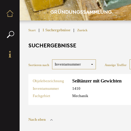
GRÜNDUNGSSAMMLUNG
|
1 Suchergebnisse
|
Start
Zurück
SUCHERGEBNISSE
Sortieren nach
Anzeige Treffer
Seiltänzer mit Gewichten
Objektbezeichnung
Inventarnummer
1410
Fachgebiet
Mechanik
Nach oben