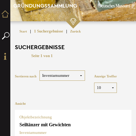
GRÜNDUNGSSAMMLUNG
|
1 Suchergebnisse
|
Start
Zurück
SUCHERGEBNISSE
Seite 1 von 1
Sortieren nach
Anzeige Treffer
Ansicht
Objektbezeichnung
Seiltänzer mit Gewichten
Inventarnummer