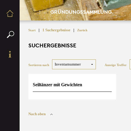
GRÜNDUNGSSAMMLUNG
|
1 Suchergebnisse
|
Start
Zurück
SUCHERGEBNISSE
Sortieren nach
Anzeige Treffer
Seiltänzer mit Gewichten
Nach oben