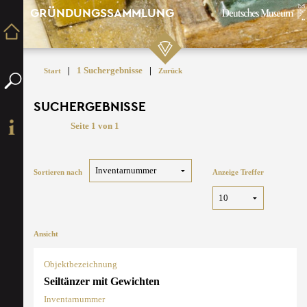
GRÜNDUNGSSAMMLUNG
|
1 Suchergebnisse
|
Start
Zurück
SUCHERGEBNISSE
Seite 1 von 1
Sortieren nach
Anzeige Treffer
Ansicht
Objektbezeichnung
Seiltänzer mit Gewichten
Inventarnummer