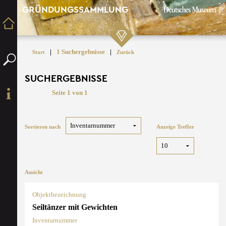
GRÜNDUNGSSAMMLUNG
|
1 Suchergebnisse
|
Start
Zurück
SUCHERGEBNISSE
Seite 1 von 1
Sortieren nach
Anzeige Treffer
Ansicht
Objektbezeichnung
Seiltänzer mit Gewichten
Inventarnummer