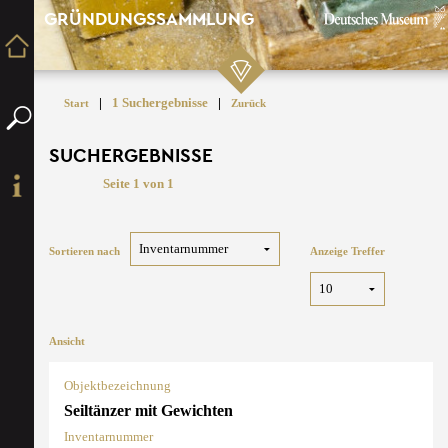
GRÜNDUNGSSAMMLUNG
|
1 Suchergebnisse
|
Start
Zurück
SUCHERGEBNISSE
Seite 1 von 1
Sortieren nach
Anzeige Treffer
Ansicht
Objektbezeichnung
Seiltänzer mit Gewichten
Inventarnummer