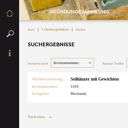
GRÜNDUNGSSAMMLUNG
|
1 Suchergebnisse
|
Start
Zurück
SUCHERGEBNISSE
Sortieren nach
Anzeige Treffer
Seiltänzer mit Gewichten
Objektbezeichnung
Inventarnummer
1410
Fachgebiet
Mechanik
Nach oben