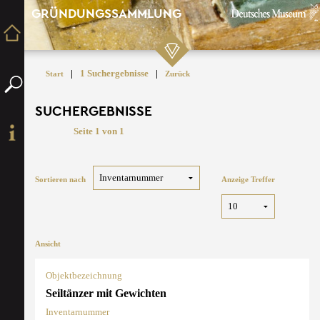
GRÜNDUNGSSAMMLUNG
|
1 Suchergebnisse
|
Start
Zurück
SUCHERGEBNISSE
Seite 1 von 1
Sortieren nach
Anzeige Treffer
Ansicht
Objektbezeichnung
Seiltänzer mit Gewichten
Inventarnummer