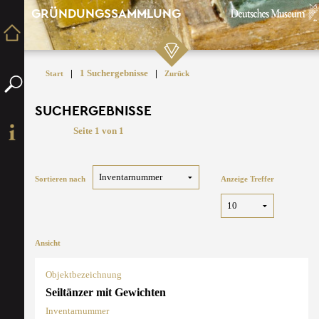
GRÜNDUNGSSAMMLUNG
|
1 Suchergebnisse
|
Start
Zurück
SUCHERGEBNISSE
Seite 1 von 1
Sortieren nach
Anzeige Treffer
Ansicht
Objektbezeichnung
Seiltänzer mit Gewichten
Inventarnummer