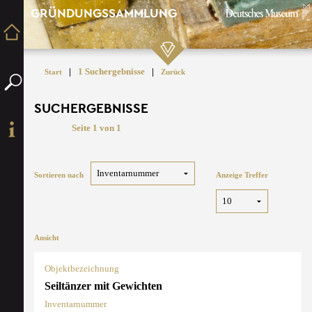
GRÜNDUNGSSAMMLUNG
|
1 Suchergebnisse
|
Start
Zurück
SUCHERGEBNISSE
Seite 1 von 1
Sortieren nach
Anzeige Treffer
Ansicht
Objektbezeichnung
Seiltänzer mit Gewichten
Inventarnummer