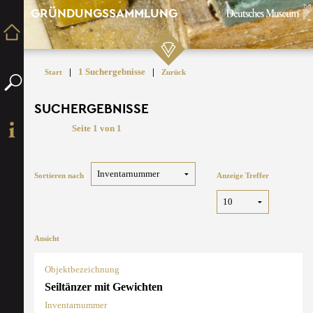
GRÜNDUNGSSAMMLUNG
|
1 Suchergebnisse
|
Start
Zurück
SUCHERGEBNISSE
Seite 1 von 1
Sortieren nach
Anzeige Treffer
Ansicht
Objektbezeichnung
Seiltänzer mit Gewichten
Inventarnummer