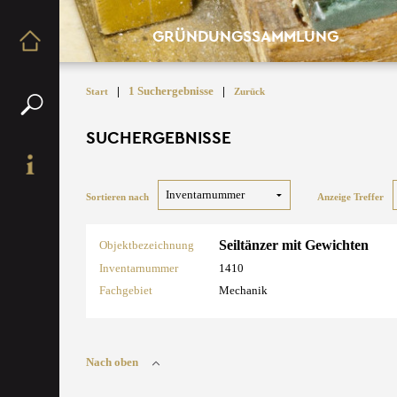
GRÜNDUNGSSAMMLUNG
|
1 Suchergebnisse
|
Start
Zurück
SUCHERGEBNISSE
Sortieren nach
Anzeige Treffer
Seiltänzer mit Gewichten
Objektbezeichnung
Inventarnummer
1410
Fachgebiet
Mechanik
Nach oben