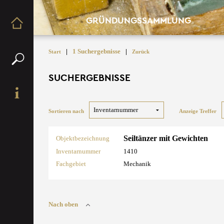
GRÜNDUNGSSAMMLUNG
|
1 Suchergebnisse
|
Start
Zurück
SUCHERGEBNISSE
Sortieren nach
Anzeige Treffer
Seiltänzer mit Gewichten
Objektbezeichnung
Inventarnummer
1410
Fachgebiet
Mechanik
Nach oben