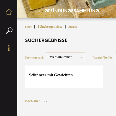
GRÜNDUNGSSAMMLUNG
|
1 Suchergebnisse
|
Start
Zurück
SUCHERGEBNISSE
Sortieren nach
Anzeige Treffer
Seiltänzer mit Gewichten
Nach oben