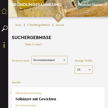
GRÜNDUNGSSAMMLUNG
|
1 Suchergebnisse
|
Start
Zurück
SUCHERGEBNISSE
Seite 1 von 1
Sortieren nach
Anzeige Treffer
Ansicht
Objektbezeichnung
Seiltänzer mit Gewichten
Inventarnummer