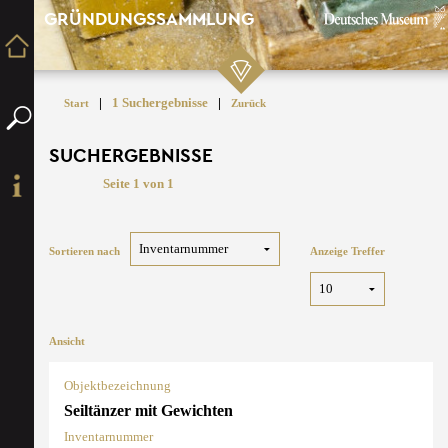
GRÜNDUNGSSAMMLUNG
|
1 Suchergebnisse
|
Start
Zurück
SUCHERGEBNISSE
Seite 1 von 1
Sortieren nach
Anzeige Treffer
Ansicht
Objektbezeichnung
Seiltänzer mit Gewichten
Inventarnummer