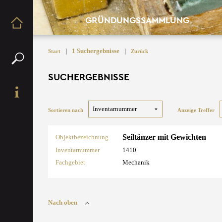
GRÜNDUNGSSAMMLUNG
|
1 Suchergebnisse
|
Start
Zurück
SUCHERGEBNISSE
Sortieren nach
Anzeige Treffer
Seiltänzer mit Gewichten
Objektbezeichnung
Inventarnummer
1410
Fachgebiet
Mechanik
Nach oben