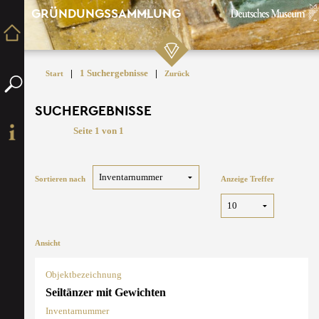
GRÜNDUNGSSAMMLUNG
|
1 Suchergebnisse
|
Start
Zurück
SUCHERGEBNISSE
Seite 1 von 1
Sortieren nach
Anzeige Treffer
Ansicht
Objektbezeichnung
Seiltänzer mit Gewichten
Inventarnummer