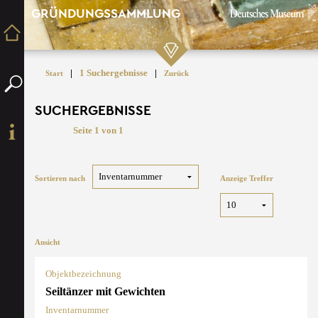
GRÜNDUNGSSAMMLUNG
|
1 Suchergebnisse
|
Start
Zurück
SUCHERGEBNISSE
Seite 1 von 1
Sortieren nach
Anzeige Treffer
Ansicht
Objektbezeichnung
Seiltänzer mit Gewichten
Inventarnummer