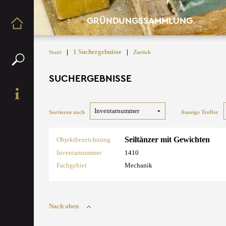
GRÜNDUNGSSAMMLUNG
|
1 Suchergebnisse
|
Start
Zurück
SUCHERGEBNISSE
Sortieren nach
Anzeige Treffer
Seiltänzer mit Gewichten
Objektbezeichnung
Inventarnummer
1410
Fachgebiet
Mechanik
Nach oben