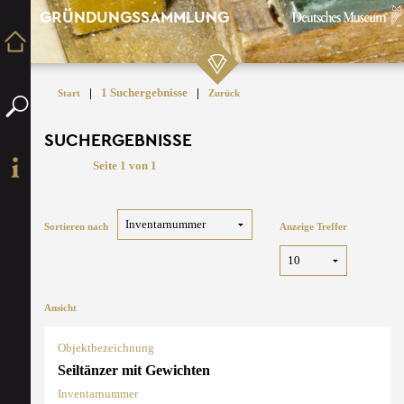
GRÜNDUNGSSAMMLUNG
|
1 Suchergebnisse
|
Start
Zurück
SUCHERGEBNISSE
Seite 1 von 1
Sortieren nach
Anzeige Treffer
Ansicht
Objektbezeichnung
Seiltänzer mit Gewichten
Inventarnummer