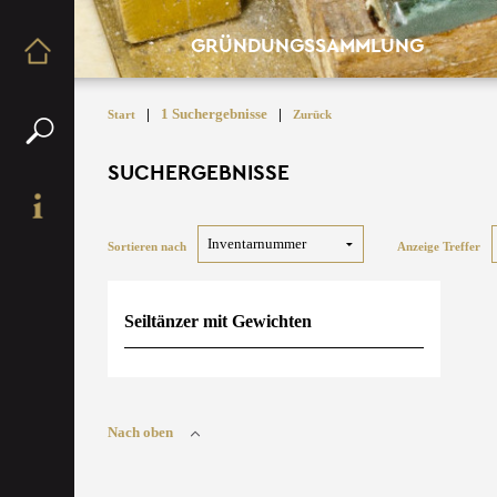
GRÜNDUNGSSAMMLUNG
|
1 Suchergebnisse
|
Start
Zurück
SUCHERGEBNISSE
Sortieren nach
Anzeige Treffer
Seiltänzer mit Gewichten
Nach oben