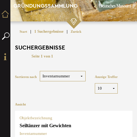
GRÜNDUNGSSAMMLUNG
|
1 Suchergebnisse
|
Start
Zurück
SUCHERGEBNISSE
Seite 1 von 1
Sortieren nach
Anzeige Treffer
Ansicht
Objektbezeichnung
Seiltänzer mit Gewichten
Inventarnummer