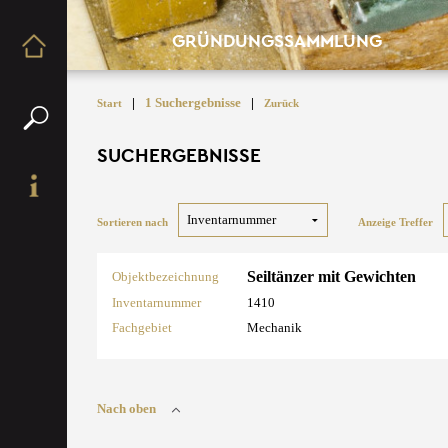
GRÜNDUNGSSAMMLUNG
|
1 Suchergebnisse
|
Start
Zurück
SUCHERGEBNISSE
Sortieren nach
Anzeige Treffer
Seiltänzer mit Gewichten
Objektbezeichnung
Inventarnummer
1410
Fachgebiet
Mechanik
Nach oben