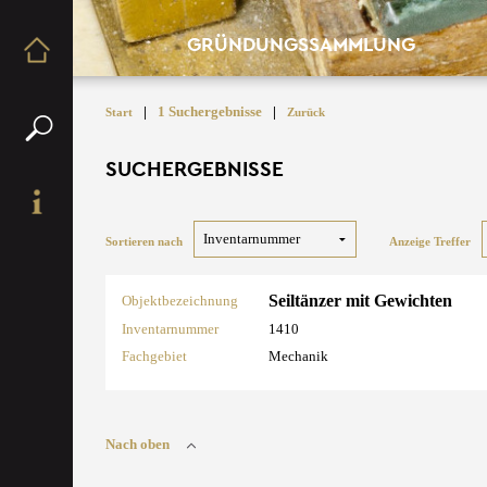
GRÜNDUNGSSAMMLUNG
|
1 Suchergebnisse
|
Start
Zurück
SUCHERGEBNISSE
Sortieren nach
Anzeige Treffer
Seiltänzer mit Gewichten
Objektbezeichnung
Inventarnummer
1410
Fachgebiet
Mechanik
Nach oben