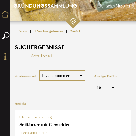
GRÜNDUNGSSAMMLUNG
|
1 Suchergebnisse
|
Start
Zurück
SUCHERGEBNISSE
Seite 1 von 1
Sortieren nach
Anzeige Treffer
Ansicht
Objektbezeichnung
Seiltänzer mit Gewichten
Inventarnummer