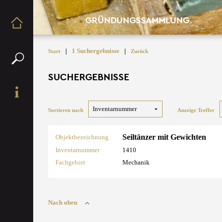
GRÜNDUNGSSAMMLUNG
|
1 Suchergebnisse
|
Start
Zurück
SUCHERGEBNISSE
Sortieren nach
Anzeige Treffer
Seiltänzer mit Gewichten
Objektbezeichnung
Inventarnummer
1410
Fachgebiet
Mechanik
Nach oben