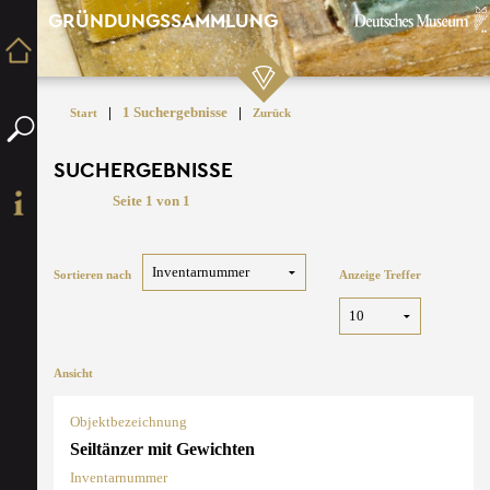
GRÜNDUNGSSAMMLUNG
|
1 Suchergebnisse
|
Start
Zurück
SUCHERGEBNISSE
Seite 1 von 1
Sortieren nach
Anzeige Treffer
Ansicht
Objektbezeichnung
Seiltänzer mit Gewichten
Inventarnummer