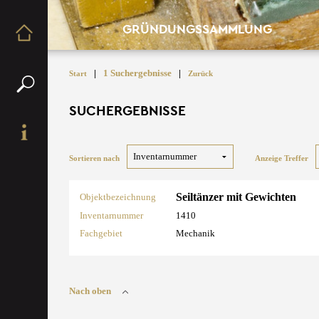
GRÜNDUNGSSAMMLUNG
|
1 Suchergebnisse
|
Start
Zurück
SUCHERGEBNISSE
Sortieren nach
Anzeige Treffer
Seiltänzer mit Gewichten
Objektbezeichnung
Inventarnummer
1410
Fachgebiet
Mechanik
Nach oben